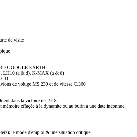
rte de visite
pique
raphie 3D GOOGLE EARTH
, LH10 (
a
&
d
), K-MAX (
a
&
d
)
s CCD
 avions de voltige MS.230 et de vitesse C.360
s
O
rient dans la victoire de 1918
et mémoire effaçée à la dynamite ou au burin à une date inconnue.
: le mode d'emploi & une situation critique