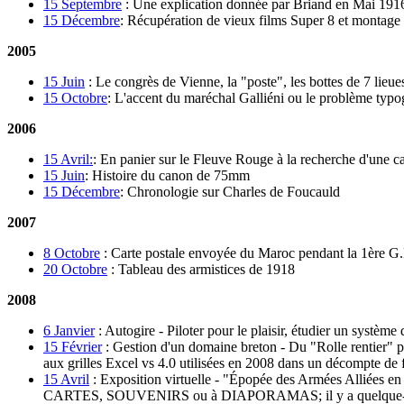
15 Septembre
:
Une explication donnée par Briand en Mai 1916 
15 Décembre
:
Récupération de vieux films Super 8 et montage
2005
15 Juin
:
Le congrès de Vienne, la "poste", les bottes de 7 lieu
15 Octobre
:
L'accent du maréchal Galliéni ou le problème typo
2006
15 Avril:
:
En panier sur le Fleuve Rouge à la recherche d'une c
15 Juin
:
Histoire du canon de 75mm
15 Décembre
:
Chronologie sur Charles de Foucauld
2007
8 Octobre
:
Carte postale envoyée du Maroc pendant la 1ère G.
20 Octobre
:
Tableau des armistices de 1918
2008
6 Janvier
:
Autogire - Piloter pour le plaisir, étudier un systèm
15 Février
:
Gestion d'un domaine breton - Du "Rolle rentier" p
aux grilles Excel vs 4.0 utilisées en 2008 dans un décompte de
15 Avril
:
Exposition virtuelle - "Épopée des Armées Alliées 
CARTES, SOUVENIRS ou à DIAPORAMAS; il y a quelque-cho