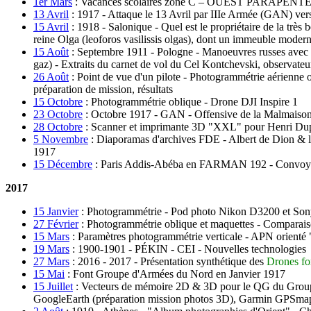
1er Mars
:
Vacances scolaires zone C – OUEST PARAPENTE – ”
13 Avril
:
1917 - Attaque le 13 Avril par IIIe Armée (GAN) ve
15 Avril
:
1918 - Salonique - Quel est le propriétaire de la très
reine Olga (leoforos vasilissis olgas), dont un immeuble moder
15 Août
:
Septembre 1911 - Pologne - Manoeuvres russes avec re
gaz) - Extraits du carnet de vol du Cel Kontchevski, observateu
26 Août
:
Point de vue d'un pilote - Photogrammétrie aérien
préparation de mission, résultats
15 Octobre
:
Photogrammétrie oblique - Drone DJI Inspire 1
23 Octobre
:
Octobre 1917 - GAN - Offensive de la Malmaison 
28 Octobre
:
Scanner et imprimante 3D "XXL" pour Henri D
5 Novembre
:
Diaporamas d'archives FDE - Albert de Dion &
1917
15 Décembre
:
Paris Addis-Abéba en FARMAN 192 - Convoyage 
2017
15 Janvier
:
Photogrammétrie - Pod photo Nikon D3200 et Sony 
27 Février
:
Photogrammétrie oblique et maquettes - Comparais
15 Mars
:
Paramètres photogrammétrie verticale - APN orien
19 Mars
:
1900-1901 - PÉKIN - CEI - Nouvelles technologies
27 Mars
:
2016 - 2017 - Présentation synthétique des
Drones fo
15 Mai
:
Font Groupe d'Armées du Nord en Janvier 1917
15 Juillet
:
Vecteurs de mémoire 2D & 3D pour le QG du Groupe d
GoogleEarth (préparation mission photos 3D), Garmin GPSmap