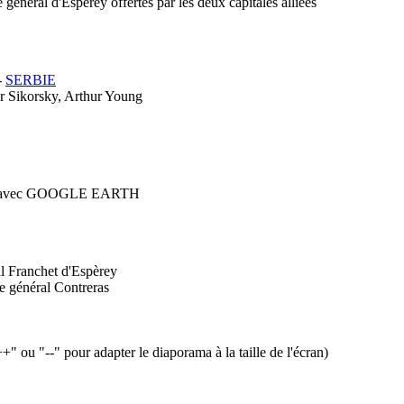
général d'Espèrey offertes par les deux capitales alliées
-
SERBIE
gor Sikorsky, Arthur Young
erdun" avec GOOGLE EARTH
 Franchet d'Espèrey
 général Contreras
u "--" pour adapter le diaporama à la taille de l'écran)