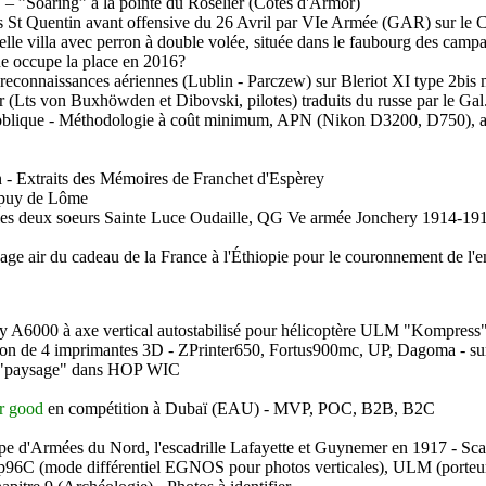
Soaring” à la pointe du Roselier (Côtes d'Armor)
rs St Quentin avant offensive du 26 Avril par VIe Armée (GAR) sur l
 belle villa avec perron à double volée, située dans le faubourg des cam
ne occupe la place en 2016?
connaissances aériennes (Lublin - Parczew) sur Bleriot XI type 2bis mo
r (Lts von Buxhöwden et Dibovski, pilotes) traduits du russe par le Gal
ne oblique - Méthodologie à coût minimum, APN (Nikon D3200, D750), 
- Extraits des Mémoires de Franchet d'Espèrey
upuy de Lôme
 les deux soeurs Sainte Luce Oudaille, QG Ve armée Jonchery 1914-
air du cadeau de la France à l'Éthiopie pour le couronnement de l'e
A6000 à axe vertical autostabilisé pour hélicoptère ULM "Kompress"
on de 4 imprimantes 3D - ZPrinter650, Fortus900mc, UP, Dagoma - su
té "paysage" dans HOP WIC
r good
en compétition à Dubaï (EAU) -
MVP
,
POC
,
B2B
,
B2C
'Armées du Nord, l'escadrille Lafayette et Guynemer en 1917 - Scala
96C (mode différentiel EGNOS pour photos verticales), ULM (porteu