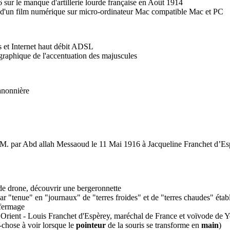
sur le manque d'artillerie lourde française en Août 1914
 d'un film numérique sur micro-ordinateur Mac compatible Mac et PC
es et Internet haut débit ADSL
graphique de l'accentuation des majuscules
anonnière
M. par Abd allah Messaoud le 11 Mai 1916 à Jacqueline Franchet d’Es
e de drone, découvrir une bergeronnette
ar "tenue" en "journaux" de "terres froides" et de "terres chaudes" éta
 fermage
en Orient - Louis Franchet d'Espèrey, maréchal de France et voïvode
se à voir lorsque le
pointeur
de la souris se transforme en
main
)