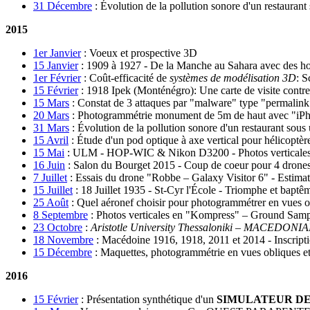
31 Décembre
:
Évolution de la pollution sonore d'un restauran
2015
1er Janvier
:
Voeux et prospective 3D
15 Janvier
:
1909 à 1927 - De la Manche au Sahara avec des 
1er Février
:
Coût-efficacité de
systèmes de modélisation 3D
: 
15 Février
:
1918 Ipek (Monténégro): Une carte de visite contre
15 Mars
:
Constat de 3 attaques par "malware" type "permalin
20 Mars
:
Photogrammétrie monument de 5m de haut avec "iPh
31 Mars
:
Évolution de la pollution sonore d'un restaurant sous
15 Avril
:
Étude d'un pod optique à axe vertical pour hélicop
15 Mai
:
ULM - HOP-WIC & Nikon D3200 - Photos verticales -
16 Juin
:
Salon du Bourget 2015 - Coup de coeur pour 4 drones d
7 Juillet
:
Essais du drone "Robbe – Galaxy Visitor 6" - Estima
15 Juillet
:
18 Juillet 1935 - St-Cyr l'École - Triomphe et baptê
25 Août
:
Quel aéronef choisir pour photogrammétrer en vues 
8 Septembre
:
Photos verticales en "Kompress" – Ground Samp
23 Octobre
:
Aristotle University Thessaloniki – MACE
18 Novembre
:
Macédoine 1916, 1918, 2011 et 2014 - Inscripti
15 Décembre
:
Maquettes, photogrammétrie en vues obliques e
2016
15 Février
:
Présentation synthétique d'un
SIMULATEUR D