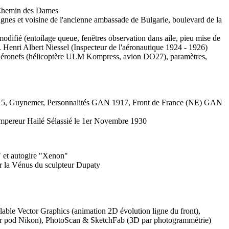
e Chemin des Dames
pagnes et voisine de l'ancienne ambassade de Bulgarie, boulevard de la
difié (entoilage queue, fenêtres observation dans aile, pieu mise de
. Henri Albert Niessel (Inspecteur de l'aéronautique 1924 - 1926)
aéronefs (hélicoptère ULM Kompress, avion DO27), paramètres,
1915, Guynemer, Personnalités GAN 1917, Front de France (NE) GAN
mpereur Hailé Sélassié le 1er Novembre 1930
 et autogire "Xenon"
r la Vénus du sculpteur Dupaty
ble Vector Graphics (animation 2D évolution ligne du front),
r pod Nikon), PhotoScan & SketchFab (3D par photogrammétrie)