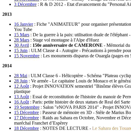
3 Décembre
:
R & D 2012 - Etat d'avancement du "Perso
2013
16 Janvier
:
Fiche "ANIMATEUR" pour organiser présentatio
You Tube
15 Mars
:
De la guerre à la paix: utilisation duale de l'éléphan
28 Mars
:
Stage vol montagne à l'Alpe d'Huez
30 Avril
:
150e anniversaire de CAMERONE
- Mémorial du 
15 Juin
:
ULM Classe 4 - Autogire - Précautions à prendre pour r
15 Novembre
:
Les monuments disparus de Ouargla (pages en SV
2014
28 Mai
:
ULM Classe 6 - Hélicoptère - Schéma "Plateau cycl
28 Juin
:
Ve armée - Le capitaine Louis de Monaco et le génér
12 Août
:
Projet INNOVATION semestriel "Binôme élèves Grande
plastique
13 Août
:
Essai de reconstitution de l'histoire du manoir de Pe
16 Août
:
Paris: petite histoire de deux statues de Real del Sa
19 Septembre
:
Salon "eNOVA PARIS 2014" - Projet INNOVATIO
15 Décembre
:
Passeur de mémoire en 3D - Stèle de Marius Bou
17 Décembre
:
Raids au Sahara en Octobre, Novembre et Décemb
maréchal Franchet d’Espèrey
18 Décembre
:
NOTES DE LECTURE -
Le Sahara des Touar