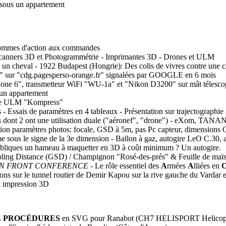
t sous un appartement
hommes d'action aux commandes
Scanners 3D et Photogrammétrie - Imprimantes 3D - Drones et ULM
 un cheval - 1922 Budapest (Hongrie): Des colis de vivres contre une ca
k" sur "cdg.pagesperso-orange.fr" signalées par GOOGLE en 6 mois
one 6", transmetteur WiFi "WU-1a" et "Nikon D3200" sur mât télesco
 un appartement
tère ULM "Kompress"
 Essais de paramètres en 4 tableaux - Présentation sur trajectog
ont 2 ont une utilisation duale ("
a
éronef", "
d
rone") - eXom, TANAN
tion paramètres photos: focale, GSD à 5m, pas Pc capteur, dimension
me sous le signe de la 3e dimension - Ballon à gaz, autogire LeO C.30,
obliques un hameau à maquetter en 3D à coût minimum ? Un autogire.
ling Distance (GSD) / Champignon "Rosé-des-prés" & Feuille de maï
DONIAN FRONT CONFERENCE
- Le rôle essentiel des
A
rmées
A
lliées en
ons sur le tunnel routier de Demir Kapou sur la rive gauche du Vardar 
t impression 3D
E PROCÉDURES
en SVG pour Ranabot (CH7 HELISPORT Helicopters)