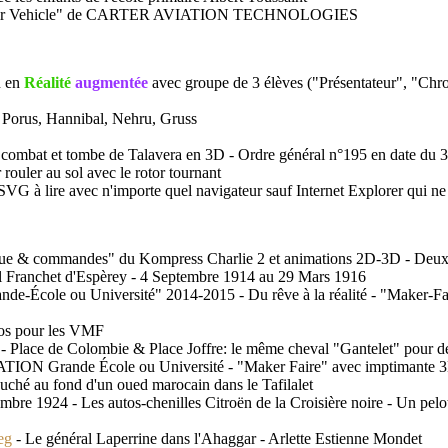
nal Air Vehicle" de CARTER AVIATION TECHNOLOGIES
n en
Réalité
augmentée
avec groupe de 3 élèves ("Présentateur", "Chro
t - Porus, Hannibal, Nehru, Gruss
combat et tombe de Talavera en 3D - Ordre général n°195 en date du
ouler au sol avec le rotor tournant
G à lire avec n'importe quel navigateur sauf Internet Explorer qui n
ique & commandes" du Kompress Charlie 2 et animations 2D-3D - Deu
al Franchet d'Espèrey - 4 Septembre 1914 au 29 Mars 1916
-École ou Université" 2014-2015 - Du rêve à la réalité - "Maker-Fair
rros pour les VMF
rte - Place de Colombie & Place Joffre: le même cheval "Gantelet" pour d
N Grande École ou Université - "Maker Faire" avec imptimante 3D (
ché au fond d'un oued marocain dans le Tafilalet
re 1924 - Les autos-chenilles Citroën de la Croisière noire - Un pelot
eg
- Le général Laperrine dans l'Ahaggar - Arlette Estienne Mondet