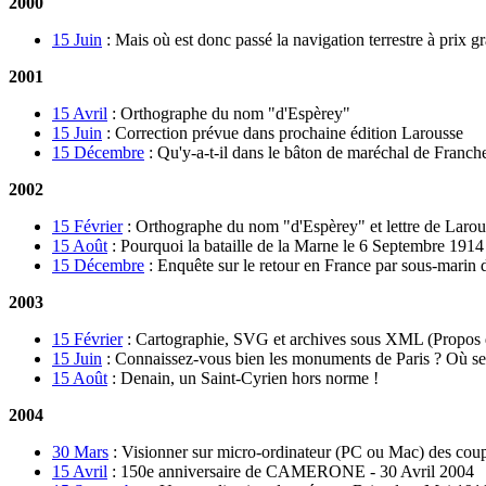
2000
15 Juin
:
Mais où est donc passé la navigation terrestre à prix g
2001
15 Avril
:
Orthographe du nom "d'Espèrey"
15 Juin
:
Correction prévue dans prochaine édition Larousse
15 Décembre
:
Qu'y-a-t-il dans le bâton de maréchal de Franch
2002
15 Février
:
Orthographe du nom "d'Espèrey" et lettre de Larou
15 Août
:
Pourquoi la bataille de la Marne le 6 Septembre 1914
15 Décembre
:
Enquête sur le retour en France par sous-mari
2003
15 Février
:
Cartographie, SVG et archives sous XML (Propos d'un
15 Juin
:
Connaissez-vous bien les monuments de Paris ? Où se t
15 Août
:
Denain, un Saint-Cyrien hors norme !
2004
30 Mars
:
Visionner sur micro-ordinateur (PC ou Mac) des coup
15 Avril
:
150e anniversaire de CAMERONE - 30 Avril 2004