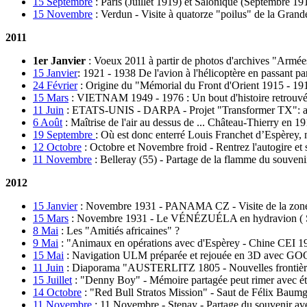
15 Septembre
:
Paris (Juillet 1919) et Salonique (Septembre 191
15 Novembre
:
Verdun - Visite à quatorze "poilus" de la Grand
2011
1er Janvier
:
Voeux 2011 à partir de photos d'archives "Armée
15 Janvier
:
1921 - 1938 De l'avion à l'hélicoptère en passant p
24 Février
:
Origine du "Mémorial du Front d'Orient 1915 - 19
15 Mars
:
VIETNAM 1949 - 1976 : Un bout d'histoire retrouvé 
11 Juin
:
ETATS-UNIS - DARPA - Projet "Transformer TX": auto
6 Août
:
Maîtrise de l'air au dessus de ... Château-Thierry en 1
19 Septembre
:
Où est donc enterré Louis Franchet d’Espèrey, 
12 Octobre
:
Octobre et Novembre froid - Rentrez l'autogire 
11 Novembre
:
Belleray (55) - Partage de la flamme du souveni
2012
15 Janvier
:
Novembre 1931 - PANAMA CZ - Visite de la zone
15 Mars
:
Novembre 1931 - Le VÉNÉZUÉLA en hydravion ( S38 P
8 Mai
:
Les "Amitiés africaines" ?
9 Mai
:
"Animaux en opérations avec d'Espèrey - Chine CEI 1
15 Mai
:
Navigation ULM préparée et rejouée en 3D avec
11 Juin
:
Diaporama "AUSTERLITZ 1805 - Nouvelles frontières" 
15 Juillet
:
"Denny Boy" - Mémoire partagée peut rimer avec ét
14 Octobre
:
"Red Bull Stratos Mission" - Saut de Félix Baum
11 Novembre
:
11 Novembre - Stenay - Partage du souvenir avec