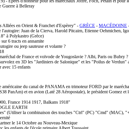
9) - Épées d'honneur pour les maréchaux Joffre, Foch, Pétain et pour le 
e Guerre à Belleray
s Alliées en Orient & Franchet d'Espèrey" -
GRÈCE
-
MACÉDOINE
ar l'autogire: Juan de la Cierva, Harold Pitcairn, Etienne Oehmichen, I
18" à Polykastro (Grèce)
sur 6 tracts en annamite
gire ou jeep sauteuse et volante ?
918
maréchal de France et voïvode de Yougoslavie ? Albi, Paris ou Bubry ?
et survolez en 3D les "Jardiniers de Salonique" et les "Poilus de V
r avec 15 enfants
 américaine du canal de PANAMA en trimoteur FORD par le maréchal
anAm) et en avion (Laté 28 Aéropostale), le président Gomez et le
900, France 1914 1917, Balkans 1918"
 GOOGLE EARTH
(Utiliser la combinaison des touches "Ctrl" (PC) "Cmd" (MAC), "++" o
ernité
gartner le 14 Octobre au Nouveau-Mexique
 les enfants de l'école primaire Albert Toussaint