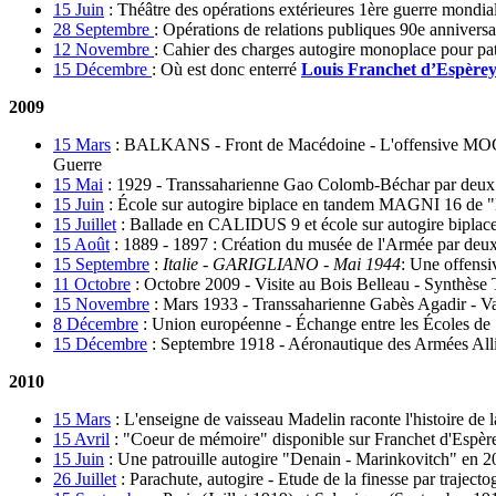
15 Juin
:
Théâtre des opérations extérieures 1ère guerre mondia
28 Septembre
:
Opérations de relations publiques 90e annivers
12 Novembre
:
Cahier des charges autogire monoplace pour pat
15 Décembre
:
Où est donc enterré
Louis Franchet d’Espère
2009
15 Mars
:
BALKANS - Front de Macédoine - L'offensive MOGLEN
Guerre
15 Mai
:
1929 - Transsaharienne Gao Colomb-Béchar par deux m
15 Juin
:
École sur autogire biplace en tandem MAGNI 16 de
15 Juillet
:
Ballade en CALIDUS 9 et école sur autogire bip
15 Août
:
1889 - 1897 : Création du musée de l'Armée par deux
15 Septembre
:
Italie - GARIGLIANO - Mai 1944
: Une offens
11 Octobre
:
Octobre 2009 - Visite au Bois Belleau - Synthè
15 Novembre
:
Mars 1933 - Transsaharienne Gabès Agadir - 
8 Décembre
:
Union européenne - Échange entre les Écoles de 
15 Décembre
:
Septembre 1918 - Aéronautique des Armées Allié
2010
15 Mars
:
L'enseigne de vaisseau Madelin raconte l'histoire de l
15 Avril
:
"Coeur de mémoire" disponible sur Franchet d'Espè
15 Juin
:
Une patrouille autogire "Denain - Marinkovitch" en 2
26 Juillet
:
Parachute, autogire - Etude de la finesse par tr