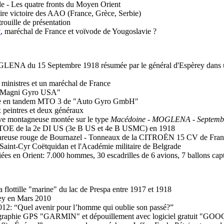
le - Les quatre fronts du Moyen Orient
aire victoire des AAO (France, Grèce, Serbie)
rouille de présentation
y
, maréchal de France et voïvode de Yougoslavie ?
A du 15 Septembre 1918 résumée par le général d'Espèrey dans une l
inistres et un maréchal de France
 "Magni Gyro USA"
lace en tandem MTO 3 de "Auto Gyro GmbH"
 peintres et deux généraux
ive montagneuse montée sur le type
Macédoine - MOGLENA - Septemb
se TOE de la 2e DI US (3e B US et 4e B USMC) en 1918
Vareuse rouge de Bournazel - Tonneaux de la CITROËN 15 CV de Fran
Saint-Cyr Coëtquidan et l'Académie militaire de Belgrade
es en Orient: 7.000 hommes, 30 escadrilles de 6 avions, 7 ballons capt
a flottille "marine" du lac de Prespa entre 1917 et 1918
rey en Mars 2010
012: “Quel avenir pour l’homme qui oublie son passé?”
ajectographie GPS "GARMIN" et dépouillement avec logiciel gratuit 